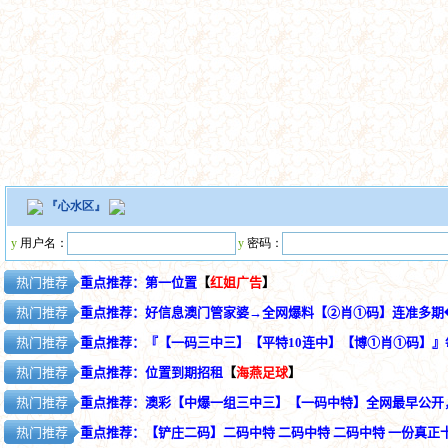
『
心水区
』
y
用户名：
y
密码：